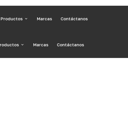
Productos
Marcas
Contáctanos
Abrasivos
roductos
Marcas
Contáctanos
Adhesivos
Abrasivos
Materíal Electrico
Adhesivos
Ferretería
Materíal Electrico
Herramientas de Corte
Ferretería
Herramienta y Equipo