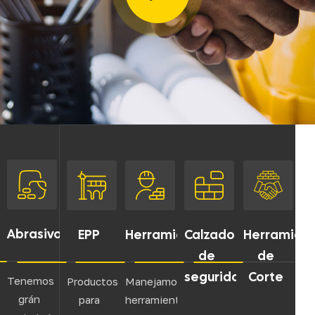
Abrasivos
EPP
Herramientas
Calzado
Herramien
de
de
seguridad
Corte
Tenemos
Productos
Manejamos
grán
para
herramientas