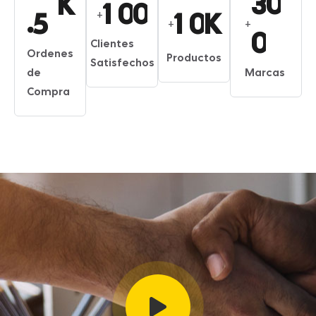
3
0
K
1
0
0
.
1
0
5
K
+
+
+
0
Clientes
Ordenes
Productos
Satisfechos
de
Marcas
Compra