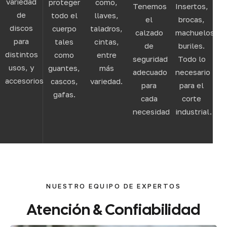
variedad
proteger
como,
Tenemos
Insertos,
de
todo el
llaves,
el
brocas,
discos
cuerpo
taladros,
calzado
machuelos,
para
tales
cintas,
de
buriles.
distintos
como
entre
seguridad
Todo lo
usos, y
guantes,
más
adecuado
necesario
accesorios.
cascos,
variedad.
para
para el
gafas.
cada
corte
necesidad.
industrial.
NUESTRO EQUIPO DE EXPERTOS
Atención
&
Confiabilidad