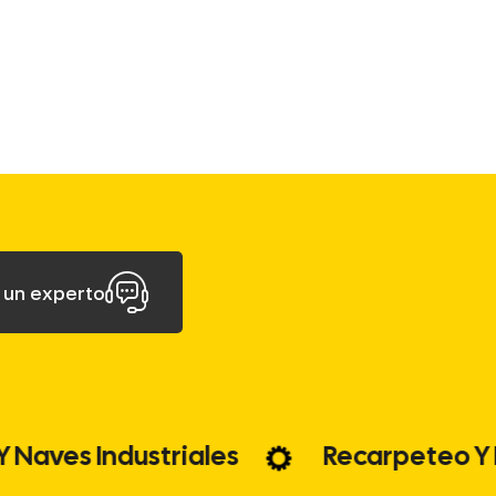
 un experto
inas Y Naves Industriales
Recarpet