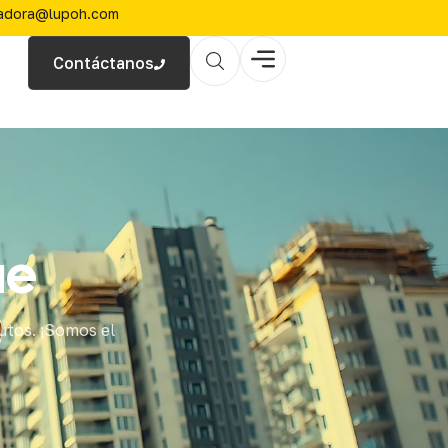
zadora@lupoh.com
Contáctanos
ue
utos. ¡Somos el