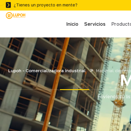
¿Tienes un proyecto en mente?
Inicio
Servicios
Product
Abras
Adhe
Lupoh - Comercializadora Industrial
Material de Em
M
Mater
Envíenos su li
Ferre
Herra
Herra