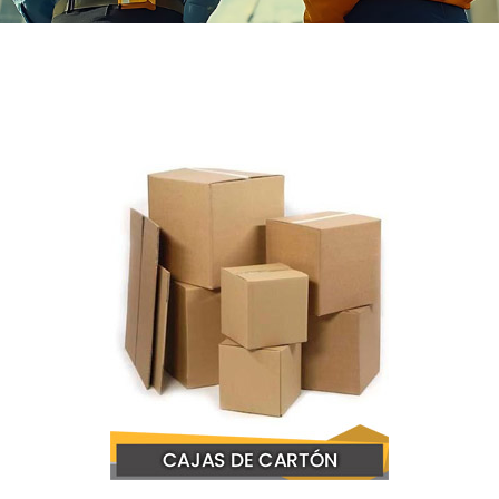
ial de Empaque
lería
adura
ridad