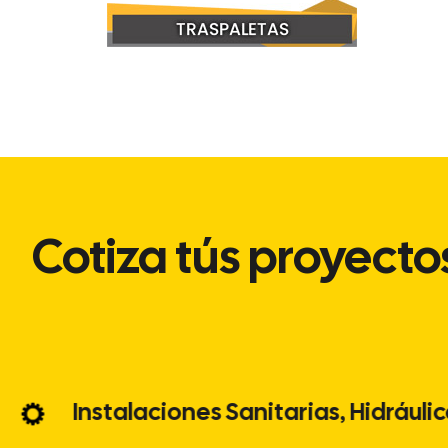
Cotiza tús proyectos
ones
Instalaciones Sanitarias, Hidr