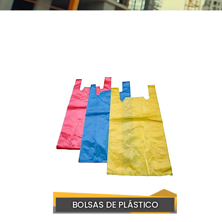
Mater
Tornil
Sold
Segu