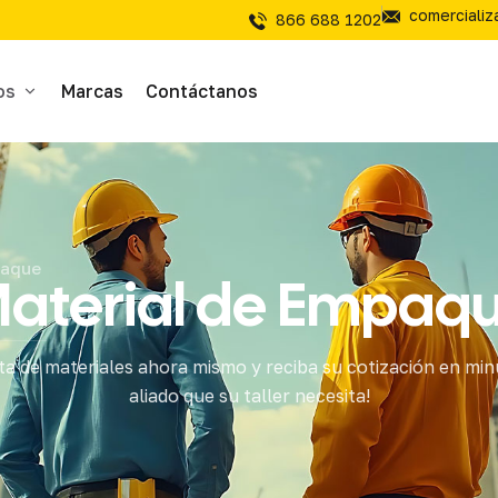
comerciali
866 688 1202
os
Marcas
Contáctanos
ivos
sivos
paque
aterial de Empaq
íal Electrico
sta de materiales ahora mismo y reciba su cotización en min
tería
aliado que su taller necesita!
mientas de Corte
mienta y Equipo