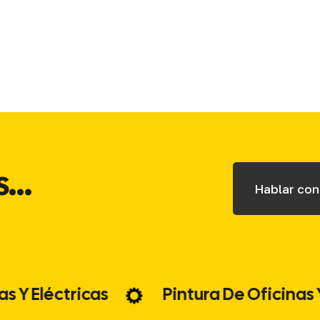
...
Hablar con
áulicas Y Eléctricas
Pintura De Ofic