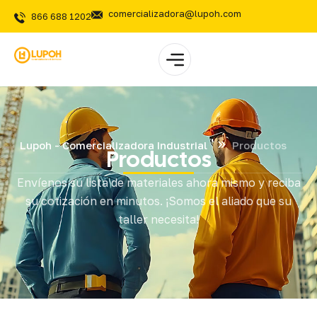
comercializadora@lupoh.com
866 688 1202
Lupoh - Comercializadora Industrial
Productos
Productos
Envíenos su lista de materiales ahora mismo y reciba
su cotización en minutos. ¡Somos el aliado que su
taller necesita!